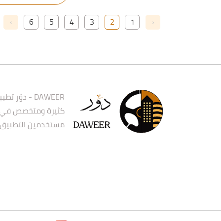
›
6
5
4
3
2
1
‹
DAWEER - دو
كثيرة ومتخصص في نش
مستخدمين التطبيق