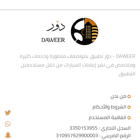
DAWEER - دوّر تطبيق بمواصفات متطورة وخدمات كثيرة
ومتخصص في نشر إعلانات السيارات من خلال مستخدمين
التطبيق
من نحن
الشروط والأحكام
اتفاقية المستخدم
السجل التجاري : 3350153955
الرقم الضريبي : 310957929900003